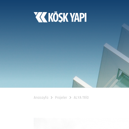
Anasayfa
Projeler
ALYA TRİO