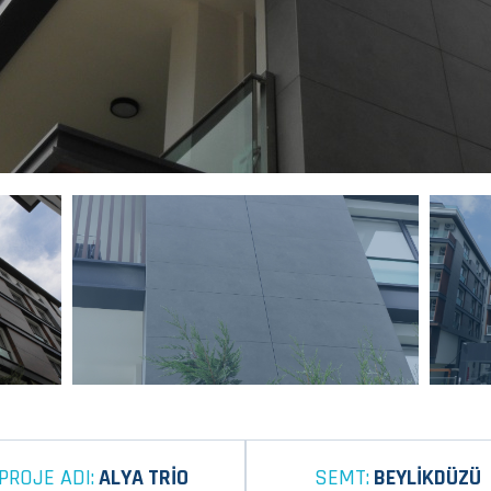
PROJE ADI:
ALYA TRİO
SEMT:
BEYLİKDÜZÜ